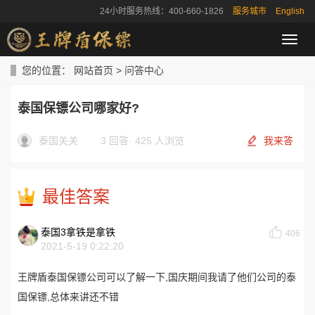
24小时服务热线：400-660-1826
服务城市
English
导
航
菜
您的位置：
网站首页
>
问答中心
单
泰国保镖公司哪家好?
泰国关关
3 回答
·
425 人浏览
我来答
最佳答案
泰国3拿铁是拿铁
406
2021-5-19 0:22:20
王牌盾泰国保镖公司可以了解一下,国庆期间我请了他们公司的泰
国保镖,总体来讲还不错