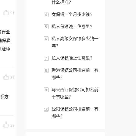
什么标准?
91
女保镖一个月多少钱?
4
私人保镖晚上住哪里?
5
务行业
私人高级女保镖多少钱一
6
确保雇
年?
风险种
私人保镖晚上住哪里?
7
香港保镖公司排名前十有
8
哪些？
37
马来西亚保镖公司排名前
9
系方
十有哪些？
沈阳保镖公司排名前十有
10
哪些？
29