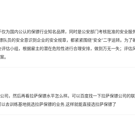
不仅为国内公认的保镖行业知名品牌，同时是公安部门考核批准的安全服
镖队员的安全意识到企业的安全规章，都紧紧围绕“安全”二字运转。为了
全评估小组，根据雇主的潜在危险性进行合理安排，做到万无一失；评估
案。
公司，然后再看拉萨保镖水平怎么样。可以百度找一下拉萨保镖公司的联
可以去训练基地挑选拉萨保镖的业务,这样就能直接选拉萨保镖了