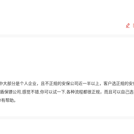
其中大部分是个人企业，且不正规的
安保
公司近一半以上，客户选正规的
安
盾保镖公司,感觉不错,你可以试一下,各种流程都很正规，而且可以自己选
你有帮助。