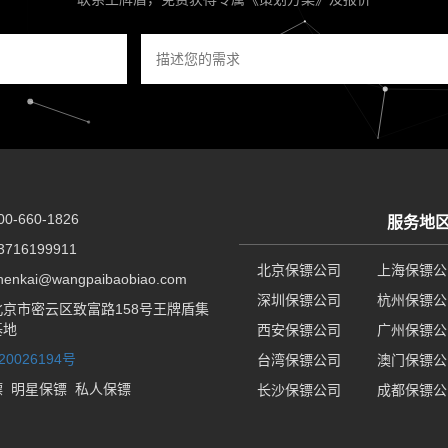
-660-1826
服务地
716199911
北京保镖公司
上海保镖公
nkai@wangpaibaobiao.com
深圳保镖公司
杭州保镖公
京市密云区致富路158号王牌盾集
基地
西安保镖公司
广州保镖公
20026194号
台湾保镖公司
澳门保镖公
镖
明星保镖
私人保镖
长沙保镖公司
成都保镖公