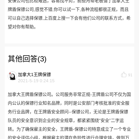
安保
公司也比较难选，容易找不对，前些月帮老板请了加拿大王
牌盾保镖公司,感觉不错,你可以试一下,各种流程都很正规，而且
可以自己选择保镖,上百度上搜一下会有他们公司的联系方式，希
望对你有帮助。
其他回答(3)
加拿大1王牌保镖
91
2021-5-19 0:24:15
加拿大王牌盾保镖公司。公司服务非常正规-王牌盾公司不仅为国
内公认的保镖行业知名品牌，同时是公安部门考核批准的安全服
务行业品牌，在王牌盾安全顾问--保镖公司，无论是王牌盾保镖
队员的安全意识到企业的安全规章，都紧紧围绕“安全”二字运
转。为了确保雇主的安全，王牌盾-保镖公司特意成立了一个专业
的安全评估小组，根据雇主的潜在危险性进行合理安排，做到万