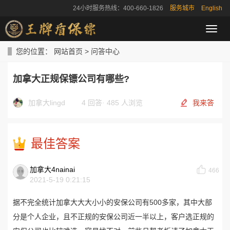
24小时服务热线：400-660-1826
服务城市
English
导
航
菜
您的位置：
网站首页
>
问答中心
单
加拿大正规保镖公司有哪些?
加拿大lingd
4 回答
·
485 人浏览
我来答
最佳答案
加拿大4nainai
466
2021-5-19 0:21:15
据不完全统计加拿大大大小小的安保公司有500多家，其中大部
分是个人企业，且不正规的
安保
公司近一半以上，客户选正规的