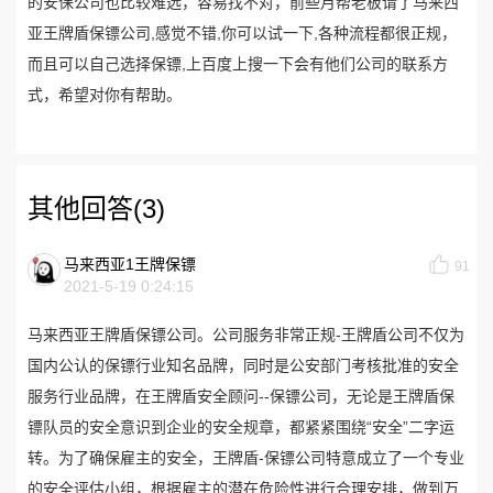
的
安保
公司也比较难选，容易找不对，前些月帮老板请了马来西
亚王牌盾保镖公司,感觉不错,你可以试一下,各种流程都很正规，
而且可以自己选择保镖,上百度上搜一下会有他们公司的联系方
式，希望对你有帮助。
其他回答(3)
马来西亚1王牌保镖
91
2021-5-19 0:24:15
马来西亚王牌盾保镖公司。公司服务非常正规-王牌盾公司不仅为
国内公认的保镖行业知名品牌，同时是公安部门考核批准的安全
服务行业品牌，在王牌盾安全顾问--保镖公司，无论是王牌盾保
镖队员的安全意识到企业的安全规章，都紧紧围绕“安全”二字运
转。为了确保雇主的安全，王牌盾-保镖公司特意成立了一个专业
的安全评估小组，根据雇主的潜在危险性进行合理安排，做到万