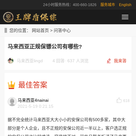
24小时服务热线：400-660-1826
服务城市
English
导
航
菜
您的位置：
网站首页
>
问答中心
单
马来西亚正规保镖公司有哪些?
马来西亚lingd
4 回答
·
637 人浏览
我来答
最佳答案
马来西亚4nainai
618
2021-5-19 0:21:15
据不完全统计马来西亚大大小小的安保公司有500多家，其中大
部分是个人企业，且不正规的
安保
公司近一半以上，客户选正规