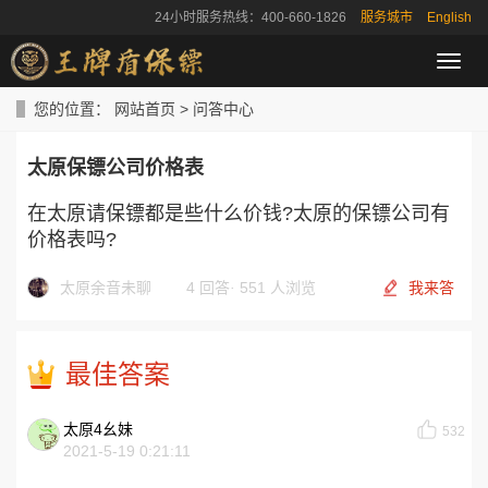
24小时服务热线：400-660-1826
服务城市
English
导
航
菜
您的位置：
网站首页
>
问答中心
单
太原保镖公司价格表
在太原请保镖都是些什么价钱?太原的保镖公司有
价格表吗?
太原余音未聊
4 回答
·
551 人浏览
我来答
最佳答案
太原4幺妹
532
2021-5-19 0:21:11