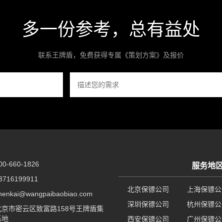
多一份参考，总有益处
联系王牌盾，免费获得专属《策划方案》及报价
-660-1826
服务地
716199911
北京保镖公司
上海保镖公
nkai@wangpaibaobiao.com
深圳保镖公司
杭州保镖公
京市密云区致富路158号王牌盾集
基地
西安保镖公司
广州保镖公