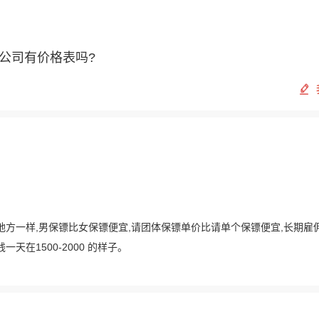
公司有价格表吗?
地方一样,男保镖比女保镖便宜,请团体保镖单价比请单个保镖便宜,长期雇
在1500-2000 的样子。