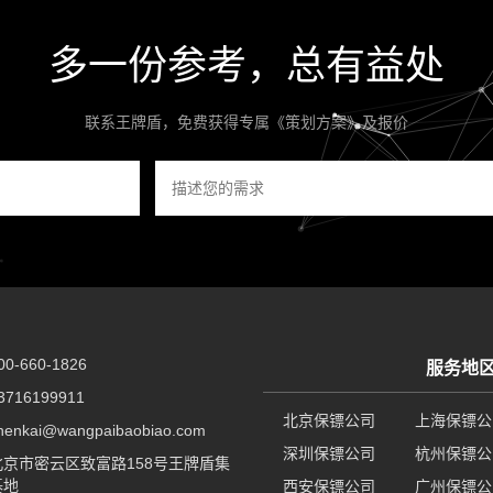
多一份参考，总有益处
联系王牌盾，免费获得专属《策划方案》及报价
-660-1826
服务地
716199911
北京保镖公司
上海保镖公
nkai@wangpaibaobiao.com
深圳保镖公司
杭州保镖公
京市密云区致富路158号王牌盾集
基地
西安保镖公司
广州保镖公