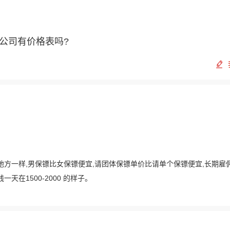
公司有价格表吗?
地方一样,男保镖比女保镖便宜,请团体保镖单价比请单个保镖便宜,长期雇
在1500-2000 的样子。