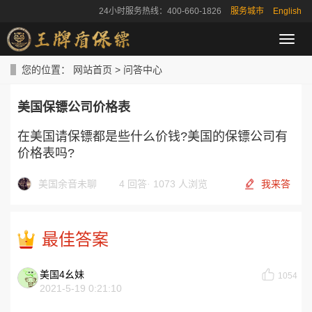
24小时服务热线：400-660-1826
服务城市
English
导
航
菜
您的位置：
网站首页
>
问答中心
单
美国保镖公司价格表
在美国请保镖都是些什么价钱?美国的保镖公司有
价格表吗?
美国余音未聊
4 回答
·
1073 人浏览
我来答
最佳答案
美国4幺妹
1054
2021-5-19 0:21:10