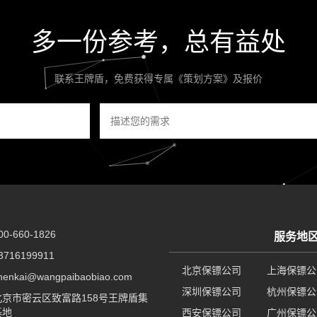
多一份参考，总有益处
联系王牌盾，免费获得专属《策划方案》及报价
-660-1826
服务地
716199911
北京保镖公司
上海保镖公
nkai@wangpaibaobiao.com
深圳保镖公司
杭州保镖公
京市密云区致富路158号王牌盾集
基地
西安保镖公司
广州保镖公