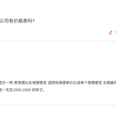
公司有价格表吗?
地方一样,男保镖比女保镖便宜,请团体保镖单价比请单个保镖便宜,长期雇
在1500-2000 的样子。