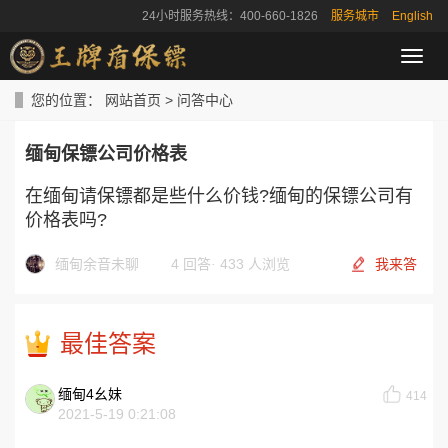
24小时服务热线：400-660-1826
服务城市
English
导
航
菜
您的位置：
网站首页
>
问答中心
单
缅甸保镖公司价格表
在缅甸请保镖都是些什么价钱?缅甸的保镖公司有
价格表吗?
缅甸余音未聊
4 回答
·
433 人浏览
我来答
最佳答案
缅甸4幺妹
414
2021-5-19 0:21:08