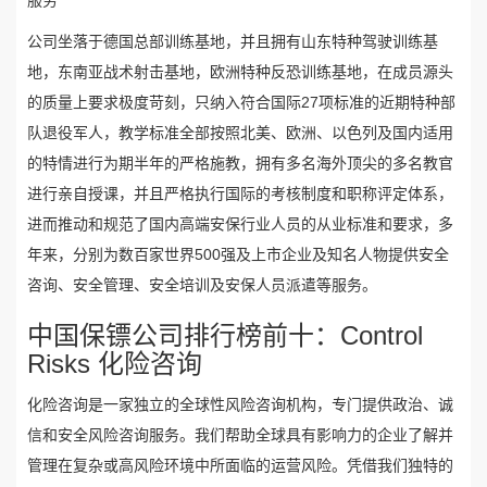
服务
公司坐落于德国总部训练基地，并且拥有山东特种驾驶训练基
地，东南亚战术射击基地，欧洲特种反恐训练基地，在成员源头
的质量上要求极度苛刻，只纳入符合国际27项标准的近期特种部
队退役军人，教学标准全部按照北美、欧洲、以色列及国内适用
的特情进行为期半年的严格施教，拥有多名海外顶尖的多名教官
进行亲自授课，并且严格执行国际的考核制度和职称评定体系，
进而推动和规范了国内高端安保行业人员的从业标准和要求，多
年来，分别为数百家世界500强及上市企业及知名人物提供安全
咨询、安全管理、安全培训及安保人员派遣等服务。
中国保镖公司排行榜前十：Control
Risks 化险咨询
化险咨询是一家独立的全球性风险咨询机构，专门提供政治、诚
信和安全风险咨询服务。我们帮助全球具有影响力的企业了解并
管理在复杂或高风险环境中所面临的运营风险。凭借我们独特的