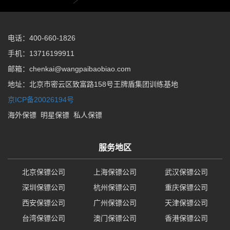
电话：400-660-1826
手机：13716199911
邮箱：chenkai@wangpaibaobiao.com
地址：北京市密云区致富路158号王牌盾集团训练基地
京ICP备20026194号
海外保镖
明星保镖
私人保镖
服务地区
北京保镖公司
上海保镖公司
武汉保镖公司
深圳保镖公司
杭州保镖公司
重庆保镖公司
西安保镖公司
广州保镖公司
天津保镖公司
台湾保镖公司
澳门保镖公司
香港保镖公司