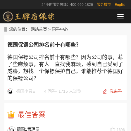
24小时服务热线：400-660-1826
服务城市
English
导
航
菜
您的位置：
网站首页
>
问答中心
单
德国保镖公司排名前十有哪些？
德国保镖公司排名前十有哪些？
因为公司的事，惹
了些麻烦事，有人一直找我麻烦，感到自己受到了
威胁，想找一个保镖保护自己。谁能推荐个
德国
好
的保镖公司
？
德国小曹a
4 回答
·
1715 人浏览
我来答
最佳答案
德国1管理员
1696