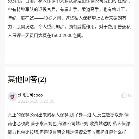
务费用。目前，私人保镖中大多数都是由保镖公司提供的,在他们
中有特种军队的退役官兵，有拳击手、柔道高手，也有格斗王，
年纪一般在25——40岁之间，这些私人保镖望上去看来硬朗有
力，肌肉发达，令人望而却步，颇有威慑作用。对于费用,普通私
人保镖一天费用大概在1500-2000之间。
其他回答(2)
沈阳1可coco
69
2021-5-19 0:23:59
真正的保镖公司出来的私人保镖,除了身手过人,反应敏捷以外,情
商也必须高,善于察言观色,保镖公司越正规,收费越透明,私人保镖
能力也会比较强,但是没有明文规定保镖公司收费标准是什么样