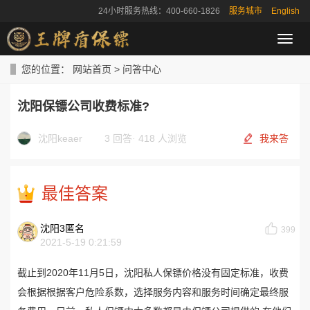
24小时服务热线：400-660-1826
服务城市
English
导
航
菜
您的位置：
网站首页
>
问答中心
单
沈阳保镖公司收费标准?
沈阳keaer
3 回答
·
418 人浏览
我来答
最佳答案
沈阳3匿名
399
2021-5-19 0:21:59
截止到2020年11月5日，沈阳私人保镖价格没有固定标准，收费
会根据根据客户危险系数，选择服务内容和服务时间确定最终服