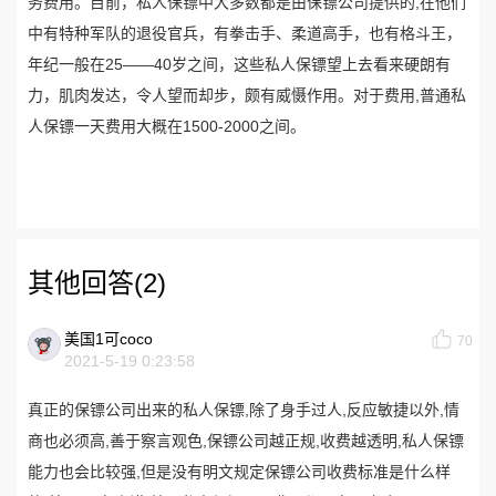
务费用。目前，私人保镖中大多数都是由保镖公司提供的,在他们
中有特种军队的退役官兵，有拳击手、柔道高手，也有格斗王，
年纪一般在25——40岁之间，这些私人保镖望上去看来硬朗有
力，肌肉发达，令人望而却步，颇有威慑作用。对于费用,普通私
人保镖一天费用大概在1500-2000之间。
其他回答(2)
美国1可coco
70
2021-5-19 0:23:58
真正的保镖公司出来的私人保镖,除了身手过人,反应敏捷以外,情
商也必须高,善于察言观色,保镖公司越正规,收费越透明,私人保镖
能力也会比较强,但是没有明文规定保镖公司收费标准是什么样