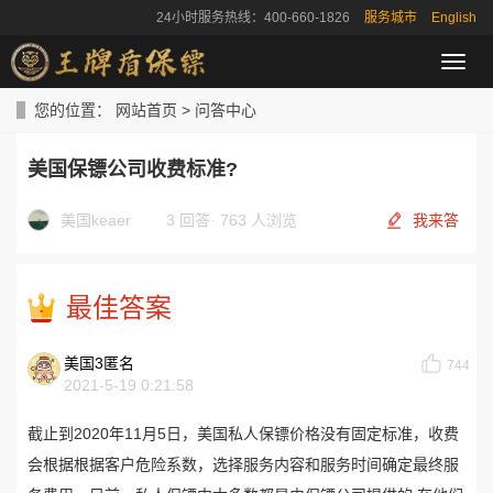
24小时服务热线：400-660-1826
服务城市
English
导
航
菜
您的位置：
网站首页
>
问答中心
单
美国保镖公司收费标准?
美国keaer
3 回答
·
763 人浏览
我来答
最佳答案
美国3匿名
744
2021-5-19 0:21:58
截止到2020年11月5日，美国私人保镖价格没有固定标准，收费
会根据根据客户危险系数，选择服务内容和服务时间确定最终服