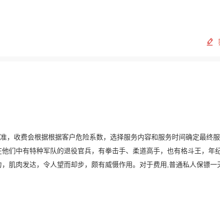
定标准，收费会根据根据客户危险系数，选择服务内容和服务时间确定最终
在他们中有特种军队的退役官兵，有拳击手、柔道高手，也有格斗王，年
有力，肌肉发达，令人望而却步，颇有威慑作用。对于费用,普通私人保镖一