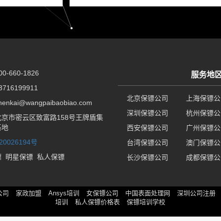
-660-1826
服务地
716199911
北京保镖公司
上海保镖公
nkai@wangpaibaobiao.com
深圳保镖公司
杭州保镖公
京市密云区致富路158号王牌盾集
基地
西安保镖公司
广州保镖公
20026194号
台湾保镖公司
澳门保镖公
镖
明星保镖
私人保镖
长沙保镖公司
成都保镖公
公司
家政加盟
Ansys培训
女保镖公司
中国表面处理网
深圳公司注册
培训
私人保镖价格表
保镖培训学校