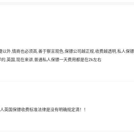
以外,情商也必须高,善于察言观色,保镖公司越正规,收费越透明,私人保
的,英国,现在来讲,普通私人保镖一天费用都是在2k左右
人英国保镖收费标准法律是没有明确规定滴！！