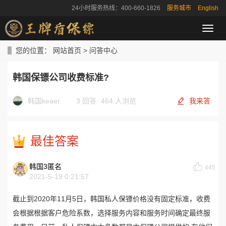
24小时服务热线：400-660-1826
服务城市
English
导
航
菜
您的位置：
网站首页
>
问答中心
单
韩国保镖公司收费标准?
韩国keaer
3 回答
·
464 人浏览
我来答
最佳答案
韩国3匿名
445
2021-5-19 0:21:57
截止到2020年11月5日，韩国私人保镖价格没有固定标准，收费
会根据根据客户危险系数，选择服务内容和服务时间确定最终服