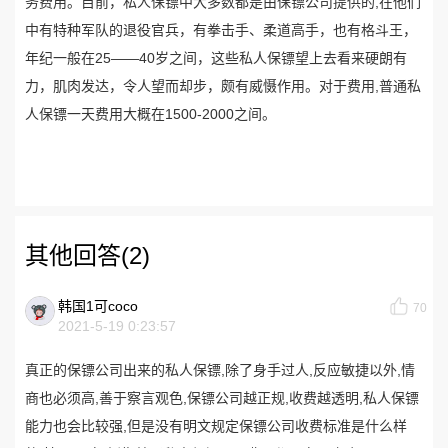
务费用。目前，私人保镖中大多数都是由保镖公司提供的,在他们
中有特种军队的退役官兵，有拳击手、柔道高手，也有格斗王，
年纪一般在25——40岁之间，这些私人保镖望上去看来硬朗有
力，肌肉发达，令人望而却步，颇有威慑作用。对于费用,普通私
人保镖一天费用大概在1500-2000之间。
其他回答(2)
韩国1可coco
70
2021-5-19 0:23:57
真正的保镖公司出来的私人保镖,除了身手过人,反应敏捷以外,情
商也必须高,善于察言观色,保镖公司越正规,收费越透明,私人保镖
能力也会比较强,但是没有明文规定保镖公司收费标准是什么样