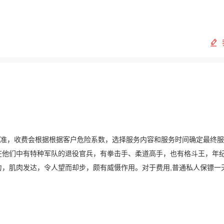
定标准，收费会根据根据客户危险系数，选择服务内容和服务时间确定最终
在他们中有特种军队的退役官兵，有拳击手、柔道高手，也有格斗王，年
有力，肌肉发达，令人望而却步，颇有威慑作用。对于费用,普通私人保镖一