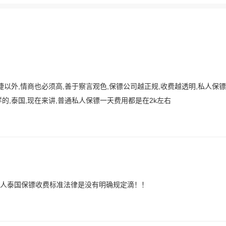
以外,情商也必须高,善于察言观色,保镖公司越正规,收费越透明,私人保
的,泰国,现在来讲,普通私人保镖一天费用都是在2k左右
人泰国保镖收费标准法律是没有明确规定滴！！