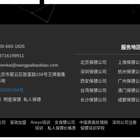
-660-1826
服务地
716199911
北京保镖公司
上海保镖公
nkai@wangpaibaobiao.com
深圳保镖公司
杭州保镖公
京市密云区致富路158号王牌盾集
基地
西安保镖公司
广州保镖公
20026194号
台湾保镖公司
澳门保镖公
镖
明星保镖
私人保镖
长沙保镖公司
成都保镖公
公司
家政加盟
Ansys培训
女保镖公司
中国表面处理网
深圳公司注册
培训
私人保镖价格表
保镖培训学校