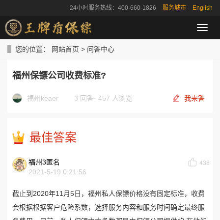
24小时服务热线：400-660-1826
服务城市
English
导
航
菜
您的位置：
网站首页
>
问答中心
单
福州保镖公司收费标准?
福州keaer
3 回答
·
457 人浏览
我来答
最佳答案
福州3匿名
438
2021-5-19 0:21:56
截止到2020年11月5日，福州私人保镖价格没有固定标准，收费
会根据根据客户危险系数，选择服务内容和服务时间确定最终服