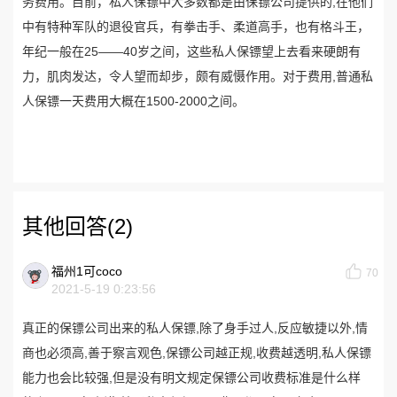
务费用。目前，私人保镖中大多数都是由保镖公司提供的,在他们
中有特种军队的退役官兵，有拳击手、柔道高手，也有格斗王，
年纪一般在25——40岁之间，这些私人保镖望上去看来硬朗有
力，肌肉发达，令人望而却步，颇有威慑作用。对于费用,普通私
人保镖一天费用大概在1500-2000之间。
其他回答(2)
福州1可coco
70
2021-5-19 0:23:56
真正的保镖公司出来的私人保镖,除了身手过人,反应敏捷以外,情
商也必须高,善于察言观色,保镖公司越正规,收费越透明,私人保镖
能力也会比较强,但是没有明文规定保镖公司收费标准是什么样