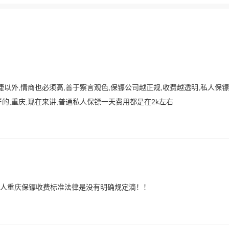
以外,情商也必须高,善于察言观色,保镖公司越正规,收费越透明,私人保
的,重庆,现在来讲,普通私人保镖一天费用都是在2k左右
人重庆保镖收费标准法律是没有明确规定滴！！