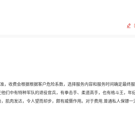
定标准，收费会根据根据客户危险系数，选择服务内容和服务时间确定最终
在他们中有特种军队的退役官兵，有拳击手、柔道高手，也有格斗王，年
有力，肌肉发达，令人望而却步，颇有威慑作用。对于费用,普通私人保镖一