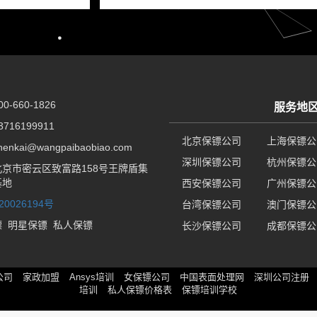
-660-1826
服务地
716199911
北京保镖公司
上海保镖公
nkai@wangpaibaobiao.com
深圳保镖公司
杭州保镖公
京市密云区致富路158号王牌盾集
基地
西安保镖公司
广州保镖公
20026194号
台湾保镖公司
澳门保镖公
镖
明星保镖
私人保镖
长沙保镖公司
成都保镖公
公司
家政加盟
Ansys培训
女保镖公司
中国表面处理网
深圳公司注册
培训
私人保镖价格表
保镖培训学校