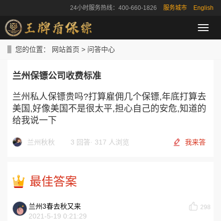
24小时服务热线：400-660-1826
服务城市
English
导
航
菜
您的位置：
网站首页
>
问答中心
单
兰州保镖公司收费标准
兰州私人保镖贵吗?打算雇佣几个保镖,年底打算去
美国,好像美国不是很太平,担心自己的安危,知道的
给我说一下
兰州秋秋
3 回答
·
317 人浏览
我来答
最佳答案
兰州3春去秋又来
298
2021-5-19 0:21:29