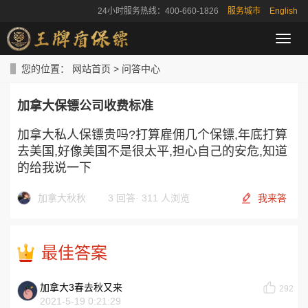
24小时服务热线：400-660-1826
服务城市
English
导
航
菜
您的位置：
网站首页
>
问答中心
单
加拿大保镖公司收费标准
加拿大私人保镖贵吗?打算雇佣几个保镖,年底打算
去美国,好像美国不是很太平,担心自己的安危,知道
的给我说一下
加拿大秋秋
3 回答
·
311 人浏览
我来答
最佳答案
加拿大3春去秋又来
292
2021-5-19 0:21:29