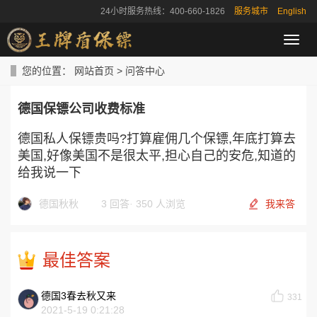
24小时服务热线：400-660-1826
服务城市
English
导
航
菜
您的位置：
网站首页
>
问答中心
单
德国保镖公司收费标准
德国私人保镖贵吗?打算雇佣几个保镖,年底打算去
美国,好像美国不是很太平,担心自己的安危,知道的
给我说一下
德国秋秋
3 回答
·
350 人浏览
我来答
最佳答案
德国3春去秋又来
331
2021-5-19 0:21:28