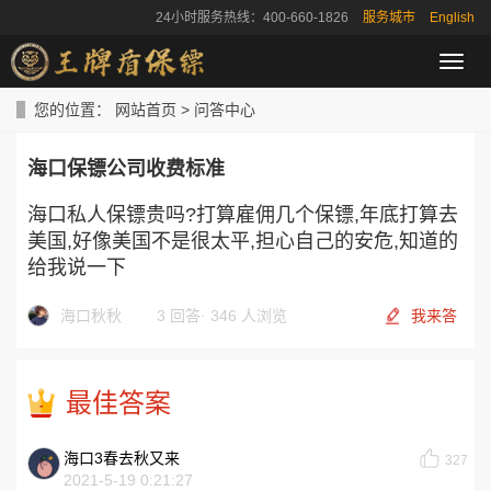
24小时服务热线：400-660-1826
服务城市
English
导
航
菜
您的位置：
网站首页
>
问答中心
单
海口保镖公司收费标准
海口私人保镖贵吗?打算雇佣几个保镖,年底打算去
美国,好像美国不是很太平,担心自己的安危,知道的
给我说一下
海口秋秋
3 回答
·
346 人浏览
我来答
最佳答案
海口3春去秋又来
327
2021-5-19 0:21:27